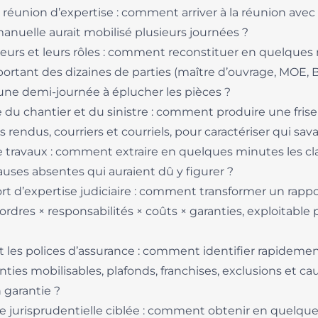
e réunion d’expertise : comment arriver à la réunion ave
manuelle aurait mobilisé plusieurs journées ?
eurs et leurs rôles : comment reconstituer en quelques m
rtant des dizaines de parties (maître d’ouvrage, MOE, BE
 une demi-journée à éplucher les pièces ?
e du chantier et du sinistre : comment produire une frise
endus, courriers et courriels, pour caractériser qui sava
 travaux : comment extraire en quelques minutes les cl
lauses absentes qui auraient dû y figurer ?
rt d’expertise judiciaire : comment transformer un rappo
dres × responsabilités × coûts × garanties, exploitable p
 les polices d’assurance : comment identifier rapidemen
anties mobilisables, plafonds, franchises, exclusions et 
n garantie ?
 jurisprudentielle ciblée : comment obtenir en quelqu